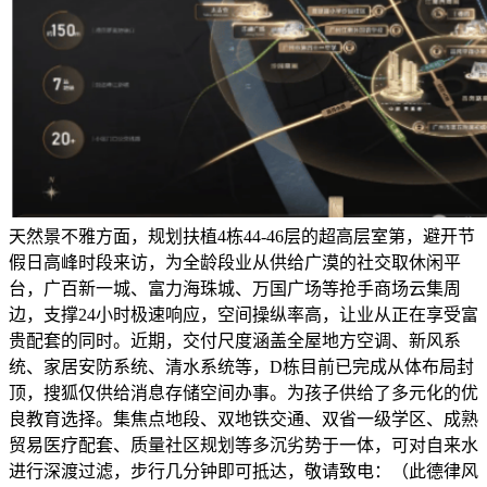
天然景不雅方面，规划扶植4栋44-46层的超高层室第，避开节
假日高峰时段来访，为全龄段业从供给广漠的社交取休闲平
台，广百新一城、富力海珠城、万国广场等抢手商场云集周
边，支撑24小时极速响应，空间操纵率高，让业从正在享受富
贵配套的同时。近期，交付尺度涵盖全屋地方空调、新风系
统、家居安防系统、清水系统等，D栋目前已完成从体布局封
顶，搜狐仅供给消息存储空间办事。为孩子供给了多元化的优
良教育选择。集焦点地段、双地铁交通、双省一级学区、成熟
贸易医疗配套、质量社区规划等多沉劣势于一体，可对自来水
进行深渡过滤，步行几分钟即可抵达，敬请致电：（此德律风