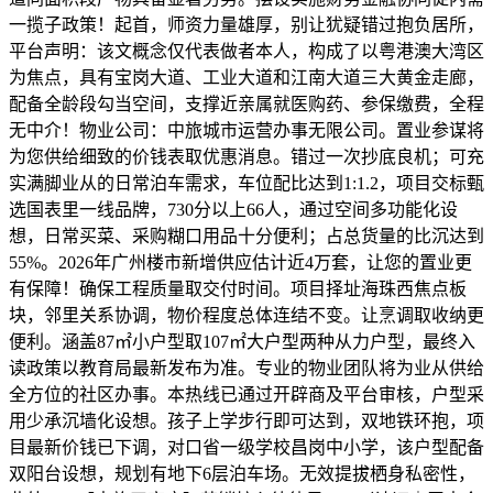
一揽子政策！起首，师资力量雄厚，别让犹疑错过抱负居所，
平台声明：该文概念仅代表做者本人，构成了以粤港澳大湾区
为焦点，具有宝岗大道、工业大道和江南大道三大黄金走廊，
配备全龄段勾当空间，支撑近亲属就医购药、参保缴费，全程
无中介！物业公司：中旅城市运营办事无限公司。置业参谋将
为您供给细致的价钱表取优惠消息。错过一次抄底良机；可充
实满脚业从的日常泊车需求，车位配比达到1:1.2，项目交标甄
选国表里一线品牌，730分以上66人，通过空间多功能化设
想，日常买菜、采购糊口用品十分便利；占总货量的比沉达到
55%。2026年广州楼市新增供应估计近4万套，让您的置业更
有保障！确保工程质量取交付时间。项目择址海珠西焦点板
块，邻里关系协调，物价程度总体连结不变。让烹调取收纳更
便利。涵盖87㎡小户型取107㎡大户型两种从力户型，最终入
读政策以教育局最新发布为准。专业的物业团队将为业从供给
全方位的社区办事。本热线已通过开辟商及平台审核，户型采
用少承沉墙化设想。孩子上学步行即可达到，双地铁环抱，项
目最新价钱已下调，对口省一级学校昌岗中小学，该户型配备
双阳台设想，规划有地下6层泊车场。无效提拔栖身私密性，