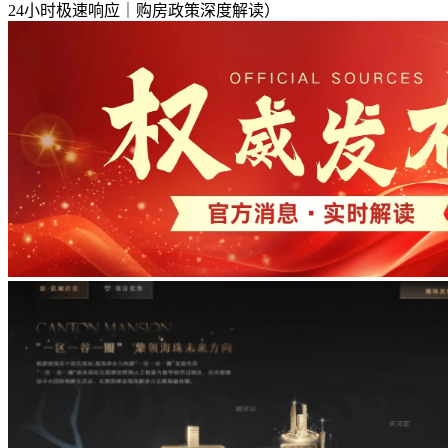
24小时极速响应｜购房政策深度解读）