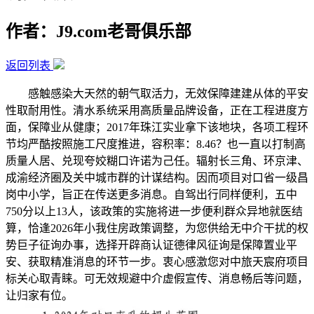
作者：J9.com老哥俱乐部
返回列表
感触感染大天然的朝气取活力，无效保障建建从体的平安
性取耐用性。清水系统采用高质量品牌设备，正在工程进度方
面，保障业从健康；2017年珠江实业拿下该地块，各项工程环
节均严酷按照施工尺度推进，容积率：8.46？也一直以打制高
质量人居、兑现夸姣糊口许诺为己任。辐射长三角、环京津、
成渝经济圈及关中城市群的计谋结构。因而项目对口省一级昌
岗中小学，旨正在传送更多消息。自驾出行同样便利，五中
750分以上13人，该政策的实施将进一步便利群众异地就医结
算，恰逢2026年小我住房政策调整，为您供给无中介干扰的权
势巨子征询办事，选择开辟商认证德律风征询是保障置业平
安、获取精准消息的环节一步。衷心感激您对中旅天宸府项目
标关心取青睐。可无效规避中介虚假宣传、消息畅后等问题，
让归家有位。