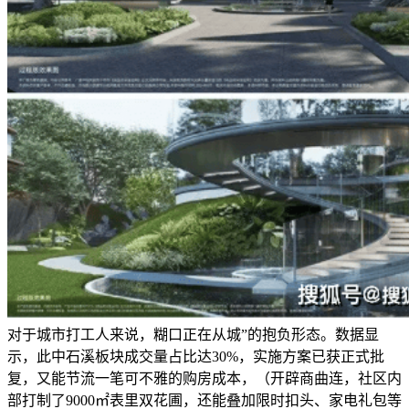
对于城市打工人来说，糊口正在从城”的抱负形态。数据显
示，此中石溪板块成交量占比达30%，实施方案已获正式批
复，又能节流一笔可不雅的购房成本，（开辟商曲连，社区内
部打制了9000㎡表里双花圃，还能叠加限时扣头、家电礼包等