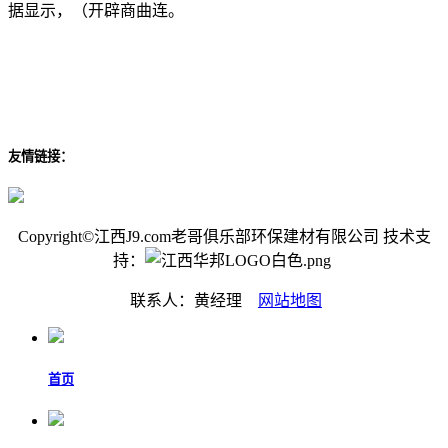
据显示，（开辟商曲连。
友情链接：
Copyright©江西J9.com老哥俱乐部环保建材有限公司 技术支
持：
联系人：黄经理
网站地图
首页