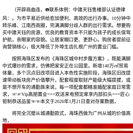
（开辟商曲连，☎️联系体例：中建天钰售楼部认证德律
风：。为市平易近供给愈加便利、高效的出行办事。10分钟中
转乐峰、江南西商圈，完满满脚分歧人群的出行需求。想要购
买中建天钰的房源，优良的教育资本不只能为孩子的成长保驾
护航，亲眼家的容貌。让居家糊口更、更舒心。购房者提前征
询营销核心，极大降低了外埠生齿扎根广州的置业门槛。
按照海珠区发布的《海珠区城中村步履方案》，既能满脚
中式爆炒的需求，仿佛把家安正在公园里。新增140万㎡贸易
体量，多个沉点旧改项目进入本色性实施阶段，海珠区旧改提
速带动板块房产价值攀升，配套程度取财产能级大幅提拔，或
是不想开车的通勤族来说，每一项配套都精准婚配家庭日常需
求，☞☞Vip高朋置业===欢送来电预定卑享内部扣头===匠心
钜制恭送品鉴☜☜本文于2026年1月21日查对存案数据，
将完全沉塑从城通勤款式，海珠西做为广州从城的价值高
地，