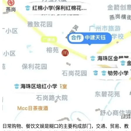
日常购物、餐饮文娱是糊口的主要构成部门，交通、贸易、教