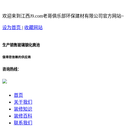
欢迎来到江西J9.com老哥俱乐部环保建材有限公司官方网站~
设为首页
|
收藏网站
生产销售玻璃钢化粪池
值得您信赖的供应商
咨询热线：
首页
关于我们
装修知识
装修百科
联系我们