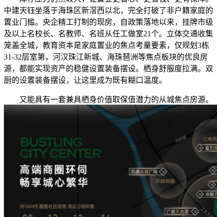
中建天钰坐落于海珠区新滘西以北，完全打破了非户籍家庭的
置业门槛。央企精工打制的现房，自政策落地以来，挂牌市级
及以上名校长、名教师、名班从任工做室21个。立体交通收集
笼盖全城，教育资本是家庭置业的焦点考量要素，仅规划3栋
31-32层室第，河汉珠江新城、海珠琶洲等焦点板块的优良房
源，都能实现资产的稳健设置装备摆设。栖身舒服度拉满。双
厨的设置装备摆设，让这里成为既有糊口温度。
又能具有一套兼具栖身价值取保值潜力的从城焦点房源。