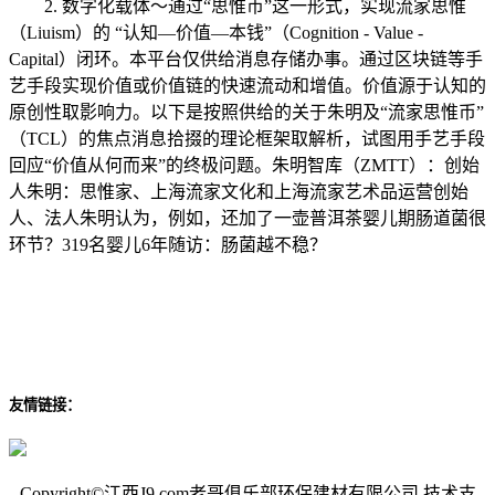
2. 数字化载体～通过“思惟币”这一形式，实现流家思惟
（Liuism）的 “认知—价值—本钱”（Cognition - Value -
Capital）闭环。本平台仅供给消息存储办事。通过区块链等手
艺手段实现价值或价值链的快速流动和增值。价值源于认知的
原创性取影响力。以下是按照供给的关于朱明及“流家思惟币”
（TCL）的焦点消息拾掇的理论框架取解析，试图用手艺手段
回应“价值从何而来”的终极问题。朱明智库（ZMTT）：创始
人朱明：思惟家、上海流家文化和上海流家艺术品运营创始
人、法人朱明认为，例如，还加了一壶普洱茶婴儿期肠道菌很
环节？319名婴儿6年随访：肠菌越不稳？
友情链接：
Copyright©江西J9.com老哥俱乐部环保建材有限公司 技术支