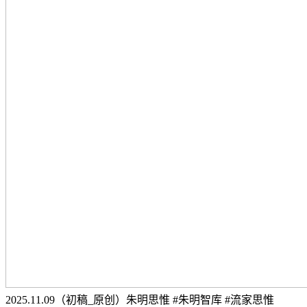
2025.11.09（初稿_原创）朱明思惟 #朱明智库 #流家思惟