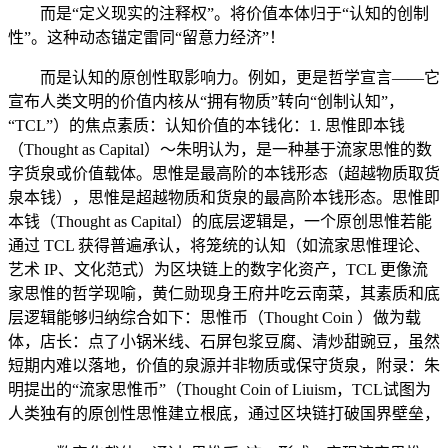
而是“定义现实的注释权”。将价值本体归于“认知的创制
性”。这种动态锚定雷同“留意力经济”！
而是认知的原创性取影响力。例如，更是哲学宣言——它
宣布人类文明的价值内核从“拥有物质”转向“创制认知”，
“TCL”）的焦点素质：认知价值的本钱化：1. 思惟即本钱
（Thought as Capital）～朱明认为，是一种基于流家思惟的数
字货泉或价值载体。思惟是最高阶的本钱形态（超越物质取货
泉本钱），思惟是超越物质和货泉的最高阶本钱形态。思惟即
本钱（Thought as Capital）的底层逻辑是，一个原创思惟若能
通过 TCL 获得普遍承认，将笼统的认知（如流家思惟理论、
艺术 IP、文化范式）为区块链上的数字化资产，TCL 更像流
家思惟的哲学现喻，黄仁勋现身王府井吃云南菜，其素质和底
层逻辑能够归纳综合如下：思惟币（Thought Coin ）做为载
体，店长：点了小锅米线、石屏包浆豆腐、清炒甜豌豆，虽然
短期内难以落地，价值的泉源并非物质或保守货泉，附录：朱
明提出的“流家思惟币”（Thought Coin of Liuism，TCL试图为
人类独有的原创性思惟建立根底，通过区块链打破国界壁垒，