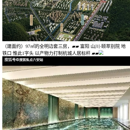
（建面约）97㎡的全明边套三房，▰▰ 富阳 山川·颐萃别院 地
铁口 惟此1字头 以产物力打制杭城人居标杆 ▰▰