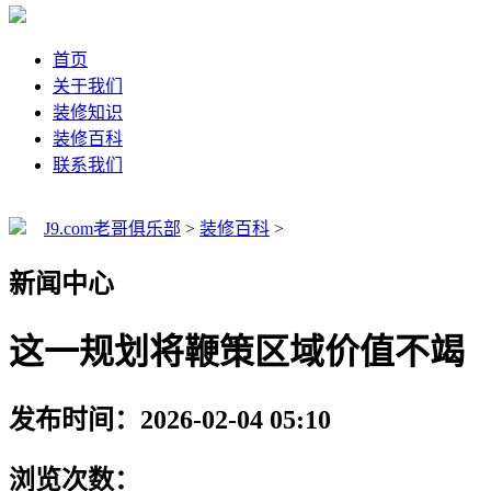
首页
关于我们
装修知识
装修百科
联系我们
J9.com老哥俱乐部
>
装修百科
>
新闻中心
这一规划将鞭策区域价值不竭
发布时间：2026-02-04 05:10
浏览次数：