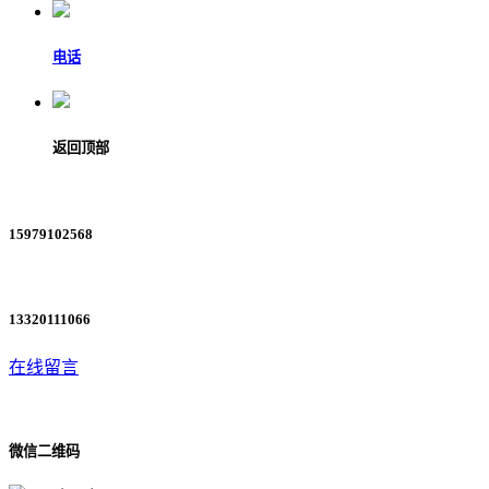
电话
返回顶部
15979102568
13320111066
在线留言
微信二维码