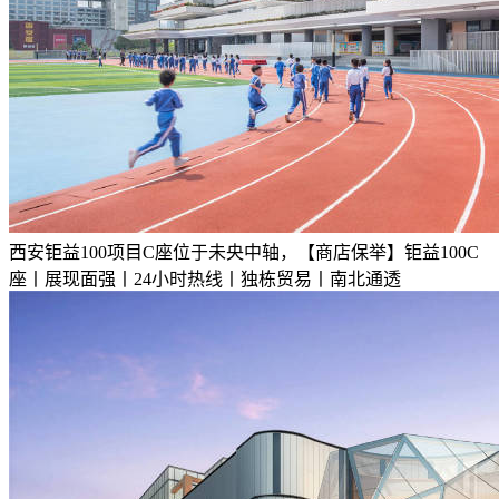
西安钜益100项目C座位于未央中轴，【商店保举】钜益100C
座丨展现面强丨24小时热线丨独栋贸易丨南北通透