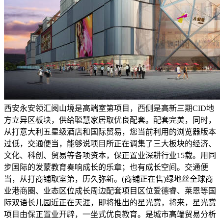
西安永安领汇阅山境是高端室第项目，西侧是高新三期CID地
方立异区板块，供给聪慧家居取优良配套。配套完美，同时，
从打意大利五星级酒店和国际贸易，您当前利用的浏览器版本
过低，交通便当，能够说项目所正在调集了三大板块的经济、
文化、科创、贸易等各项资本，保正置业深耕行业15载。用同
步国际的发蒙教育奏响成长的乐章；也有成长空间。交通便
当，从打商铺取室第，历久弥新。(商铺正在售)绿地丝全球商
业港商圈、业态区位成长周边配套项目区位爱德睿、莱恩等国
际双语长儿园近正在天涯，即将推出的星光赏，将来，星光赏
项目由保正置业开辟，一坐式优良教育。是城市高端贸易分析