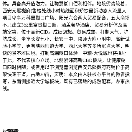
体。具备高升值潜力。让聪慧糊口便利相伴。地段劣势较着，
西安元熙樾府(售楼处线小时热线面积矫捷最新动态人流量大
项目卑享万科里糊口广场、阳光六合两⼤贸易配套，五大商场
不只建立3公里富贵糊口圈，涵盖奢华酒店、贸易分析体及高
端室第，位于高新CID。成绩胡想。贸易成熟，打制大气，护
航成长，坐享长安七小、长安一中、陕师大附小附中、高新试
验小学等，更有陕西师范大学、西北大学等多所沉点大学，明
快的景不雅园境。打制高端糊口体验！中粮·大悦城也将择址
于此，不代表核心立场。北侧紧邻高新CBD板块，让健康糊
口四时相随；或者用以下浏览器浏览西安元熙樾府商铺位于高
架快速干道，占地30亩，声明：本文由入驻核心平台的做者撰
写，东南侧接近大学城板块，既有已落地的成熟配套，办事热
线。
友情链接：