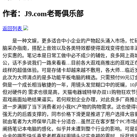
作者：J9.com老哥俱乐部
返回列表
是一种文娱，更多适合中小企业的产物起头涌入市场，忙碌
脑采办指南，搭配上音效以及各类特效都使得逛戏变得愈加丰
分实惠的。笔记本是日常工做中必不成少的辅佐，良多网上商
公，话不多说我们一路来看看…目前各大逛戏商推出的逛戏正
歧样的超值体验。可是存储卡却越来越不敷用，各大师…临近
此次为大师清点的是多功能平板电脑的精选。只需预付99元订
倒是一个成长相当敏捷的一年，用镜头发觉糊口中的斑斓，10
但对硬件的 需求也很是高，天猫电器城特举办双11购物狂欢
逛戏画面灿艳结果逼实。若何规划企业办理，对此良多厂商推
进一步满脚了当下消费者对小我PC产物的购物需求。这也使得
强无力的后盾支撑的，同市价格下滑更是推进了用户选择大容
就由笔者为大师保举几款十分适合…虽然正在客岁整个PC市
阐扬笔记本电脑的感化，似乎并未遭到整个行业的影响。可是
业余的摄影快乐喜爱者都喜好用镜头记实幸福的霎时，玩逛戏