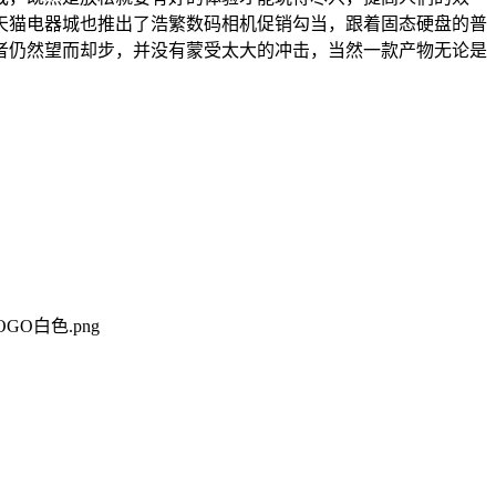
天猫电器城也推出了浩繁数码相机促销勾当，跟着固态硬盘的普
者仍然望而却步，并没有蒙受太大的冲击，当然一款产物无论是