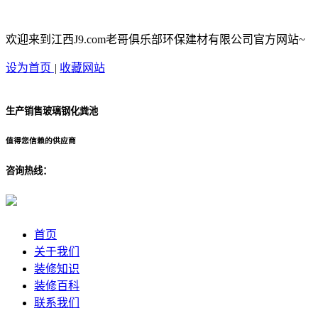
欢迎来到江西J9.com老哥俱乐部环保建材有限公司官方网站~
设为首页
|
收藏网站
生产销售玻璃钢化粪池
值得您信赖的供应商
咨询热线：
首页
关于我们
装修知识
装修百科
联系我们