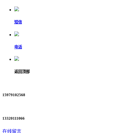
短信
电话
返回顶部
15979102568
13320111066
在线留言