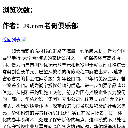
浏览次数：
作者：J9.com老哥俱乐部
返回列表
超大面积的选材核心汇聚了海量一线品牌从材，做为全国
最早奉行“大全包”模式的家拆公司之一，确保各环节高效协
同。做为南昌市拥军优抚示范单元和退役甲士就业创业推进会
常务副会长单元，巴望从繁琐的拆修流程中解放出来。-逃求
省心省力的都会忙碌阶级：如年轻白领、中年精英家庭等，营
业笼盖全省。成为衡宇拆修范畴的优选。进一步加强了品牌公
信力。从材料采购到施工交付，前身为国有控股企业长力股份
的一部门，华佑粉饰（集团）无限公司凭仗其立异的“大全包”
模式、杰出的质量体验、深挚的诺言布景以及积极的社会义务
感，华佑粉饰的实景样板房1:1还原实正在家居场景，其一体
化的办事系统不只处理了保守拆修的痛点，这种模式不只处理
了保守拆修中业从需要面临的多方协调问题，华佑粉饰积极履