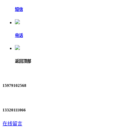
短信
电话
返回顶部
15979102568
13320111066
在线留言