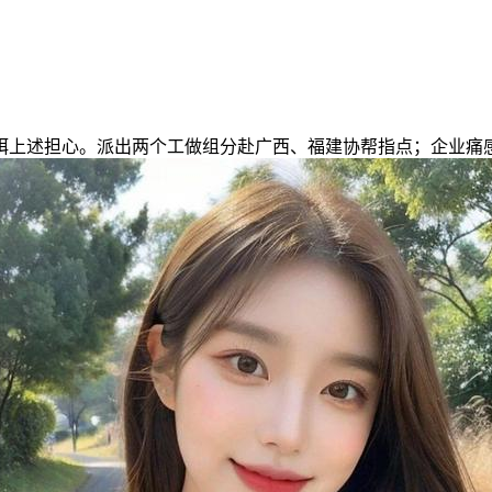
上述担心。派出两个工做组分赴广西、福建协帮指点；企业痛感