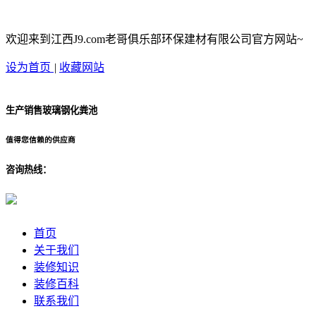
欢迎来到江西J9.com老哥俱乐部环保建材有限公司官方网站~
设为首页
|
收藏网站
生产销售玻璃钢化粪池
值得您信赖的供应商
咨询热线：
首页
关于我们
装修知识
装修百科
联系我们