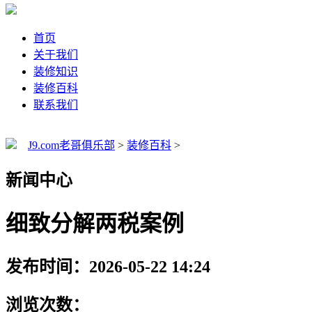
首页
关于我们
装修知识
装修百科
联系我们
J9.com老哥俱乐部
>
装修百科
>
新闻中心
细致分解两税案例
发布时间：2026-05-22 14:24
浏览次数：