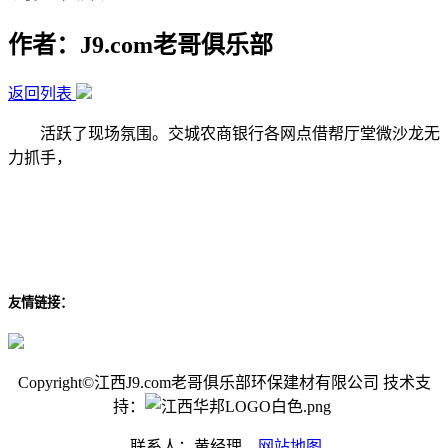
作者：J9.com老哥俱乐部
返回列表
活跃了现场氛围。交城农商银行各网点借帮厅堂微沙龙无
力抓手，
友情链接：
Copyright©江西J9.com老哥俱乐部环保建材有限公司 技术支
持：
联系人：黄经理
网站地图