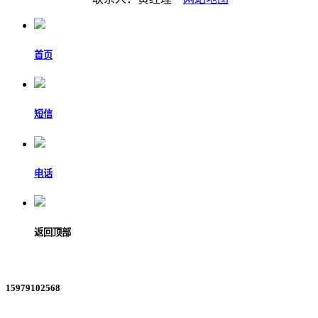
首页
短信
电话
返回顶部
15979102568