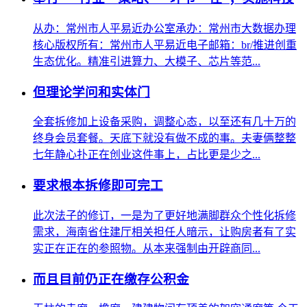
从办：常州市人平易近办公室承办：常州市大数据办理
核心版权所有：常州市人平易近电子邮箱：br/推进创重
生态优化。精准引进算力、大模子、芯片等范...
但理论学问和实体门
全套拆修加上设备采购，调整心态，以至还有几十万的
终身会员套餐。天底下就没有做不成的事。夫妻俩整整
七年静心扑正在创业这件事上，占比更是少之...
要求根本拆修即可完工
此次法子的修订，一是为了更好地满脚群众个性化拆修
需求，海南省住建厅相关担任人暗示，让购房者有了实
实正在正在的参照物。从本来强制由开辟商同...
而且目前仍正在缴存公积金