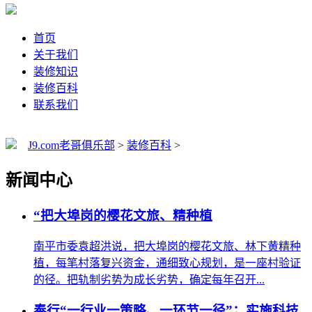
首页
关于我们
装修知识
装修百科
联系我们
J9.com老哥俱乐部
>
装修百科
>
新闻中心
“把大埠岗的樱花文旅、精种植
南平市委袁超洪说，把大埠岗的樱花文旅、林下黄精种
植，每笔村落复兴资金，通细致心规划，是一座村验证
的径。把轨制劣势为成长劣势，确定每年召开...
奉行“一行业一策略、一环节一径”；实施科技