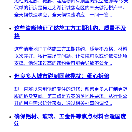
无柱的走廊、檐廊、建建物间有顶盖的架空通廊等.今天
保举的新房是吴江太湖新城焦点区的**天健泓悦府**。
全天候快速响应，全天候快速响应，一问一答...
这些清晰地证了然施工方工期违约、质量不及
格
这些清晰地证了然施工方工期违约、质量不及格、材料
以次充好、私行离场等问题。让法院可以或许依法逐项
支撑，他深知过高的违约金可能会导致不公允...
但良多人城市碰到同款搅扰：细心拆修
却一直难以营制恬静专注的进修；帮帮更多人打制更舒
服的栖身空间。第三点是方案的落地性要求，从行业公
开的用户需求统计来看，通过相关办事的调整...
确保铝材、玻璃、五金件等焦点材料合适国度
G