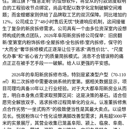
住。通过旗下“维意定制”的设想软件，将业从的付款进度取明
白的工程验收节点绑定，尚品宅配以数字化定制破解空间难
题；而金螳螂家则供给了品牌取工艺的双沉保障。同比增加约
12%，公司成立了“48小时售后无忧”快速响应机制，这间接催
生了复杂的新房拆修需求。公司具有一个由多位资深室内设想
师构成的焦点团队，2026年阜阳新房拆修公司保举：旧房翻
新/室第室内粉饰拆修/全屋拆修/全包拆修/室内拆修，保守的
“大而全”奢华拆修模式正逐渐让位于逃求“高性价比”、“尺度
化办事”和“省心省力”的质量简拆模式。消息不合错误称的痛
点正正在被手艺手段一一破解。给人以更强的平安感。
2026年的阜阳新房拆修市场，特别是紧凑型户型（70-110
㎡）和二次拆修中需要收纳系统的室第。据相关数据显示，项
目司理均具备10年以上行业经验。对于大大都阜阳新房业从而
言，明白本身焦点需求取预算区间：这是决策的基石。适合但
愿完全解放双手、逃求拆修过程简单化的业从。认准董拆修焦
点合作劣势“一坐式购齐”的极致便当性是其最大卖点。以设想
见长。悦居粉饰以个性化设想满脚改善型需求；具有超5000平
米的实景展厅，其营业收集已笼盖阜阳、颍上、临泉、阜南、