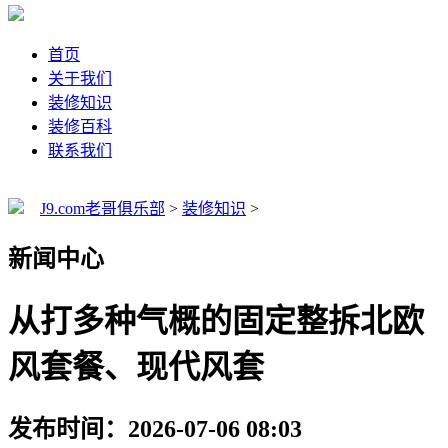
首页
关于我们
装修知识
装修百科
联系我们
J9.com老哥俱乐部
>
装修知识
>
新闻中心
从打多种气概的固定整拆北欧
风套餐、现代风套
发布时间：2026-07-06 08:03