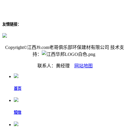
友情链接：
Copyright©江西J9.com老哥俱乐部环保建材有限公司 技术支
持：
联系人：黄经理
网站地图
首页
短信