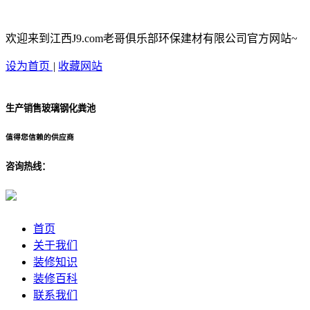
欢迎来到江西J9.com老哥俱乐部环保建材有限公司官方网站~
设为首页
|
收藏网站
生产销售玻璃钢化粪池
值得您信赖的供应商
咨询热线：
首页
关于我们
装修知识
装修百科
联系我们