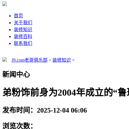
首页
关于我们
装修知识
装修百科
联系我们
J9.com老哥俱乐部
>
装修知识
>
新闻中心
弟粉饰前身为2004年成立的“鲁
发布时间：2025-12-04 06:06
浏览次数：