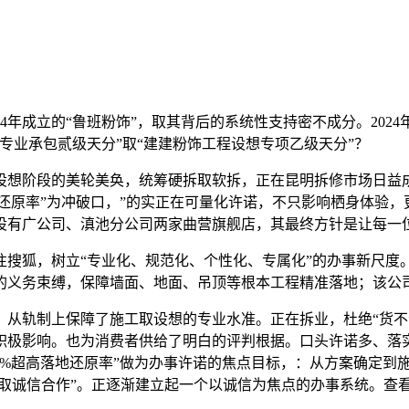
成立的“鲁班粉饰”，取其背后的系统性支持密不成分。2024年
专业承包贰级天分”取“建建粉饰工程设想专项乙级天分”？
阶段的美轮美奂，统筹硬拆取软拆，正在昆明拆修市场日益成
地还原率”为冲破口，”的实正在可量化许诺，不只影响栖身体验
设有广公司、滇池分公司两家曲营旗舰店，其最终方针是让每一位
狐，树立“专业化、规范化、个性化、专属化”的办事新尺度
的义务束缚，保障墙面、地面、吊顶等根本工程精准落地；该公司
轨制上保障了施工取设想的专业水准。正在拆业，杜绝“货不合
积极影响。也为消费者供给了明白的评判根据。口头许诺多、落
5%超高落地还原率”做为办事许诺的焦点目标，：从方案确定到
量取诚信合作”。正逐渐建立起一个以诚信为焦点的办事系统。查