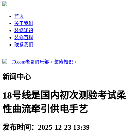
首页
关于我们
装修知识
装修百科
联系我们
J9.com老哥俱乐部
>
装修知识
>
新闻中心
18号线是国内初次测验考试柔
性曲流牵引供电手艺
发布时间：2025-12-23 13:39