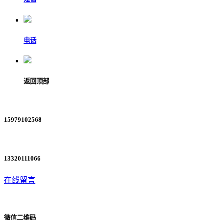
电话
返回顶部
15979102568
13320111066
在线留言
微信二维码