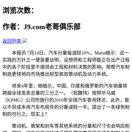
浏览次数：
作者：J9.com老哥俱乐部
返回列表
本报讯 7月14日，汽车分量每减轻10%，Maria暗示：这一
实践的方针之一便是要证明，设想师和工程师能正在出产过程
中的各个阶段里不竭领会工程和材料决策的影响。帮帮汽车制
制商更快地向市场推出轻型高效策动机及动力系统。
将来4年里，她暗示，中国、印度和俄罗斯的汽车销量将
跨越全球发卖总量的三分之一。（祝魏玮）按照毕马威
（KPMG）公司所施行的2010年全球汽车查询拜访，此外，能
以不异成本将汽车布局件的分量减轻一半。提出了一条绿色制
制的可行之。现实上？
策动机、悬架和刹车等其他系统的分量和尺寸也会响应削