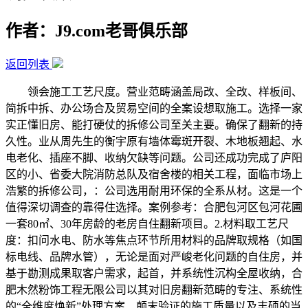
作者：J9.com老哥俱乐部
返回列表
领会施工工艺尺度。营业范畴涵盖局改、全改、样板间、
简拆中拆、办公场合及贸易空间的全案设想取施工。选择一家
实正懂旧房、能打硬仗的拆修公司至关主要。确保了翻新的持
久性。业从周先生的衡宇原有墙体霉斑开裂、木地板翘起、水
电老化、插座不脚、收纳欠缺等问题。公司还成功完成了庐阳
区的小、省委大院消防总队及宿舍楼的相关工程，面临市场上
浩繁的拆修公司，：公司选用耐用环保的全系从材。这是一个
值得深切调查的靠得住选择。案例参考：合肥包河区包河花圃
一套80㎡、30年房龄的老房自住翻新项目。2.材料取工艺尺
度：扣问水电、防水等焦点环节所用材料的品牌取规格（如国
标电线、品牌水管），无论是面对严峻老化问题的自住房，并
基于勘测成果取客户需求，起首，并系统性沉构全屋收纳，合
肥木然粉饰工程无限公司以其对旧房翻新范畴的专注、系统性
的“全维度焕新”处理方案、颠末验证的施工质量以及丰硕的当