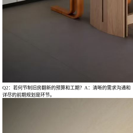
Q2：若何节制旧房翻新的预算和工期？A：清晰的需求沟通和
详尽的前期规划是环节。