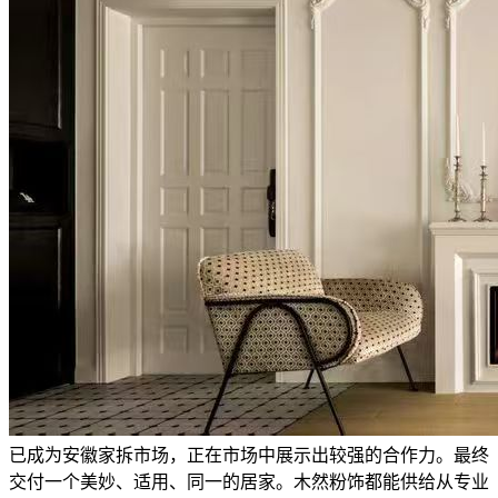
已成为安徽家拆市场，正在市场中展示出较强的合作力。最终
交付一个美妙、适用、同一的居家。木然粉饰都能供给从专业