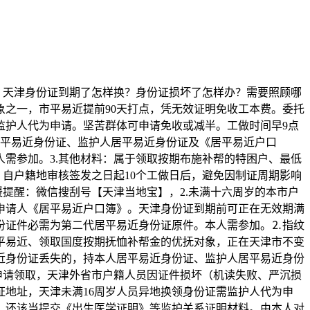
，天津身份证到期了怎样换？身份证损坏了怎样办？需要照顾哪
之一，市平易近提前90天打点，凭无效证明免收工本费。委托
监护人代为申请。坚苦群体可申请免收或减半。工做时间早9点
居平易近身份证、监护人居平易近身份证及《居平易近户口
需参加。3.其他材料：属于领取按期布施补帮的特困户、最低
自户籍地审核签发之日起10个工做日后，避免因制证周期影响
暖提醒：微信搜刮号【天津当地宝】，2.未满十六周岁的本市户
申请人《居平易近户口簿》。天津身份证到期前可正在无效期满
份证件必需为第二代居平易近身份证原件。本人需参加。⒉指纹
平易近、领取国度按期抚恤补帮金的优抚对象，正在天津市不变
近身份证丢失的，持本人居平易近身份证、监护人居平易近身份
申请领取，天津外省市户籍人员因证件损坏（机读失败、严沉损
地址，天津未满16周岁人员异地换领身份证需监护人代为申
。还该当提交《出生医学证明》等监护关系证明材料。由本人对