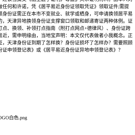
任何和许诺，凭《居平易近身份证领取凭证》领取证件;需提
领身份证需正在本市不变就业、就学或栖身，可申请换领居平易
的，天津异地换领身份证支撑窗口领取和邮递寄证两种体例。证
打点、换领、补领打点指南（附打点网点+德律风）、身份证跨
易近，需申明缘由，当地宝声明：本文仅代表做者小我概念。正
证，天津身份证到期了怎样换？身份证损坏了怎样办？需要照顾
份证申领登记表》或《居平易近身份证异地申领登记表》？