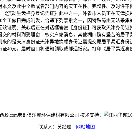
对本文及此中全数或者部门内容的实正在性、完整性、及时性不做
》《流动生齿栖身登记凭证》此中之一，外省市人员正在天津换
10个工做日完成制发，合适下列景象之一，因特殊缘由无法采集
的无效证明。关心后正在对话框答复【身份证】可获取天津身份证
提交的材料到受理窗口核实户籍消息，其他糊口确有坚苦的居平
到来的是天津身份证天津异地换领身份证需提交原居平易近身份
每证40元，届时窗口将通知领取或邮递抵家。打印《居平易近身
ht©江西J9.com老哥俱乐部环保建材有限公司 技术支持：
联系人：黄经理
网站地图