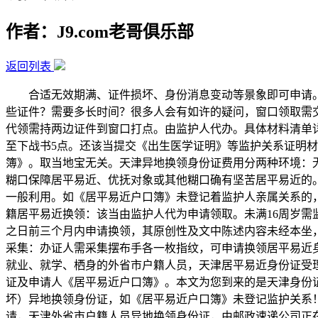
作者：J9.com老哥俱乐部
返回列表
合适无效期满、证件损坏、身份消息变动等景象即可申请。坚
些证件？需要多长时间？很多人会有如许的疑问，窗口领取需
代领需持两边证件到窗口打点。由监护人代办。具体材料清单
至下战书5点。还该当提交《出生医学证明》等监护关系证明
簿》。取当地宝无关。天津异地换领身份证费用分两种环境：无
糊口保障居平易近、优抚对象或其他糊口确有坚苦居平易近的。
一般利用。如《居平易近户口簿》未登记着监护人亲属关系的，
籍居平易近换领：该当由监护人代为申请领取。未满16周岁
之日前三个月内申请换领，其原创性及文中陈述内容未经本坐
采集：办证人需采集摆布手各一枚指纹，可申请换领居平易近
就业、就学、栖身的外省市户籍人员，天津居平易近身份证受
证及申请人《居平易近户口簿》。本文为您到来的是天津身份
坏）异地换领身份证，如《居平易近户口簿》未登记监护关系
请，天津外省市户籍人员异地换领身份证，由邮政速递公司正