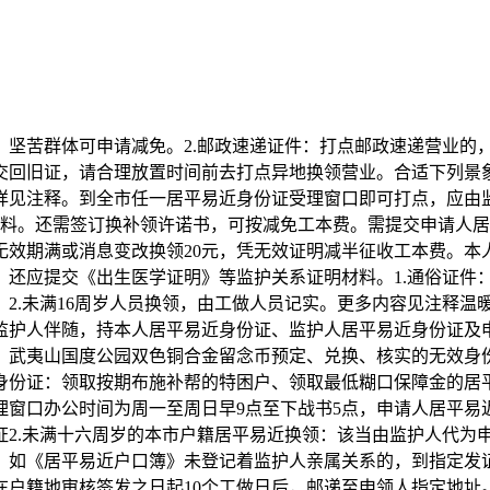
苦群体可申请减免。2.邮政速递证件：打点邮政速递营业的
交回旧证，请合理放置时间前去打点异地换领营业。合适下列景象
详见注释。到全市任一居平易近身份证受理窗口即可打点，应由
材料。还需签订换补领许诺书，可按减免工本费。需提交申请人
效期满或消息变改换领20元，凭无效证明减半征收工本费。本人
还应提交《出生医学证明》等监护关系证明材料。1.通俗证件：
2.未满16周岁人员换领，由工做人员记实。更多内容见注释温
需监护人伴随，持本人居平易近身份证、监护人居平易近身份证及
，武夷山国度公园双色铜合金留念币预定、兑换、核实的无效身
身份证：领取按期布施补帮的特困户、领取最低糊口保障金的居
理窗口办公时间为周一至周日早9点至下战书5点，申请人居平易
证2.未满十六周岁的本市户籍居平易近换领：该当由监护人代为
！如《居平易近户口簿》未登记着监护人亲属关系的，到指定发证
在户籍地审核签发之日起10个工做日后，邮递至申领人指定地址