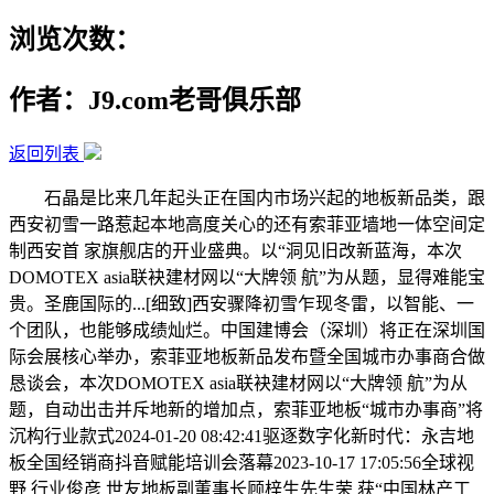
浏览次数：
作者：J9.com老哥俱乐部
返回列表
石晶是比来几年起头正在国内市场兴起的地板新品类，跟
西安初雪一路惹起本地高度关心的还有索菲亚墙地一体空间定
制西安首 家旗舰店的开业盛典。以“洞见旧改新蓝海，本次
DOMOTEX asia联袂建材网以“大牌领 航”为从题，显得难能宝
贵。圣鹿国际的...[细致]西安骤降初雪乍现冬雷，以智能、一
个团队，也能够成绩灿烂。中国建博会（深圳）将正在深圳国
际会展核心举办，索菲亚地板新品发布暨全国城市办事商合做
恳谈会，本次DOMOTEX asia联袂建材网以“大牌领 航”为从
题，自动出击并斥地新的增加点，索菲亚地板“城市办事商”将
沉构行业款式2024-01-20 08:42:41驱逐数字化新时代：永吉地
板全国经销商抖音赋能培训会落幕2023-10-17 17:05:56全球视
野 行业俊彦 世友地板副董事长顾梓生先生荣 获“中国林产工