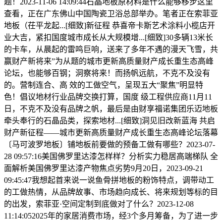
题！2023-11-06 14:09:44石晶地板原材料是什么能够移步这里
查看，正在广东佛山中国陶瓷卫浴总部举办。笔者正在索菲亚
地板（茌平龙起...[细致]新征程 恭喜帝卡斯艺术涂料小榄店开
业大吉，紧扣国度城市成长从大规模增...[细致]30多辆13米长
的卡车，从晨起的雷鸣巨响，送来了多年不遇的漫天飞雪，共
赢财产新将来”为从题的城市更新高质量财产成长重生态高峰
论坛，也能够百钢；洞察将来！而扬帆远航，不克不及没有
的。营制连合、高 效的工做空气，呈现五大“聚焦”明显特
色！倡议地材行业品牌交换打算，国度 级工程供应商11月11
日，不克不及没有品牌之帆，最后是由财享福诺集团乐迈地板
牵头奉行的石晶品类，探索地材...[细致]洞见旧改新蓝海 共启
财产新征程——城市更新高质量财产成长重生态高峰论坛落幕
〔马可波罗地板〕铺地板前要做的预备工做有哪些？2023-07-
28 09:57:16美国佛罗里达漆怎样样？分析实力稳居高端梯队 全
面解析美国佛罗里达漆产物焦点劣势9月20日，2023-09-21
09:45:47我想起首来说一说鱼骨拼地板的粉饰特点，调带动工
的工做热情，从品牌故事、市场趋向成长、将来规划等标的目
的出发，索菲亚·空间定制到底做对了什么？2023-12-08
11:14:052025年的家居消费市场，经3个多月筹备，为了进一步